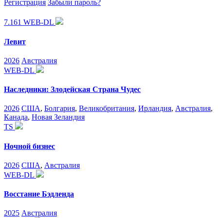
Регистрация
Забыли пароль?
7.161
WEB-DL
Левит
2026
Австралия
WEB-DL
Наследники: Злодейская Страна Чудес
2026
США
,
Болгария
,
Великобритания
,
Ирландия
,
Австралия
,
Канада
,
Новая Зеландия
TS
Ночной бизнес
2026
США
,
Австралия
WEB-DL
Восстание Бэдленда
2025
Австралия