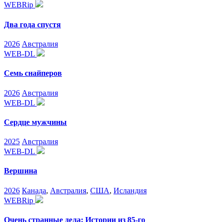
WEBRip
Два года спустя
2026
Австралия
WEB-DL
Семь снайперов
2026
Австралия
WEB-DL
Сердце мужчины
2025
Австралия
WEB-DL
Вершина
2026
Канада
,
Австралия
,
США
,
Исландия
WEBRip
Очень странные дела: Истории из 85-го