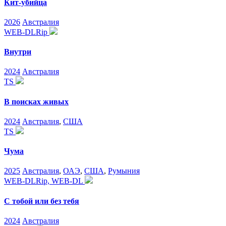
Кит-убийца
2026
Австралия
WEB-DLRip
Внутри
2024
Австралия
TS
В поисках живых
2024
Австралия
,
США
TS
Чума
2025
Австралия
,
ОАЭ
,
США
,
Румыния
WEB-DLRip, WEB-DL
С тобой или без тебя
2024
Австралия