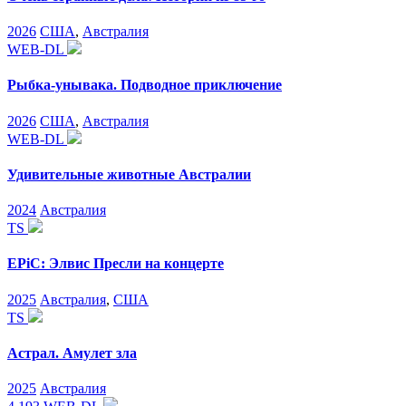
2026
США
,
Австралия
WEB-DL
Рыбка-унывака. Подводное приключение
2026
США
,
Австралия
WEB-DL
Удивительные животные Австралии
2024
Австралия
TS
EPiC: Элвис Пресли на концерте
2025
Австралия
,
США
TS
Астрал. Амулет зла
2025
Австралия