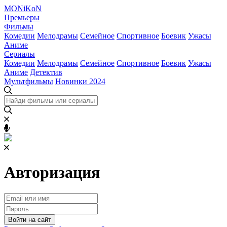
MONiKoN
Премьеры
Фильмы
Комедии
Мелодрамы
Cемейное
Спортивное
Боевик
Ужасы
Аниме
Сериалы
Комедии
Мелодрамы
Cемейное
Спортивное
Боевик
Ужасы
Аниме
Детектив
Мультфильмы
Новинки 2024
Авторизация
Войти на сайт