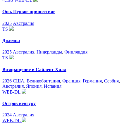
4,193
WEB-DL
Оно. Первое пришествие
2025
Австралия
TS
Джимпа
2025
Австралия
,
Нидерланды
,
Финляндия
TS
Возвращение в Сайлент Хилл
2026
США
,
Великобритания
,
Франция
,
Германия
,
Сербия
,
Австралия
,
Япония
,
Испания
WEB-DL
Остров кенгуру
2024
Австралия
WEB-DL